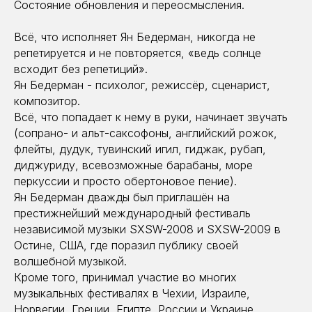
Состояние обновления и переосмысления.
Всё, что исполняет Ян Бедерман, никогда не
репетируется и не повторяется, «ведь солнце
всходит без репетиций».
Ян Бедерман - психолог, режиссёр, сценарист,
композитор.
Всё, что попадает к нему в руки, начинает звучать
(сопрано- и альт-саксофоны, английский рожок,
флейты, дудук, тувинский игил, гиджак, рубап,
диджуриду, всевозможные барабаны, море
перкуссии и просто обертоновое пение).
Ян Бедерман дважды был приглашён на
престижнейший международный фестиваль
независимой музыки SXSW-2008 и SXSW-2009 в
Остине, США, где поразил публику своей
волшебной музыкой.
Кроме того, принимал участие во многих
музыкальных фестивалях в Чехии, Израиле,
Норвегии, Греции, Египте, России и Украине.