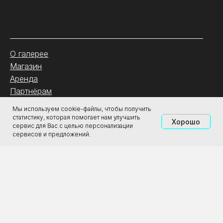
.
О галерее
Магазин
Аренда
Партнёрам
Туроператорам
Мы используем cookie-файлы, чтобы получить
статистику, которая помогает нам улучшить
Хорошо
сервис для Вас с целью персонализации
ООО «Городская Реклама»
сервисов и предложений.
ИНН: 4345488298
ОГРН: 1194350001163
2011-2026 ЦСИ «Галерея Прогресса»
Все права защищены. 18+
Политика конфиденциальности
Разработка сайта —
Lemonads