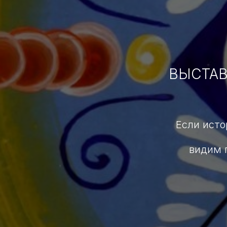
ВЫСТАВ
Если исто
видим 