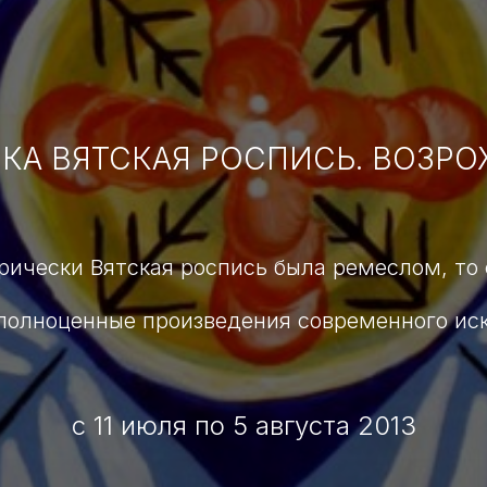
КА ВЯТСКАЯ РОСПИСЬ. ВОЗР
рически Вятская роспись была ремеслом, то
полноценные произведения современного иск
с 11 июля по 5 августа 2013