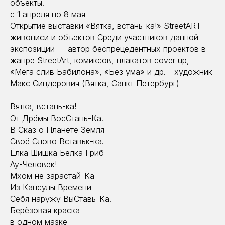
объекты.
с 1 апреля по 8 мая
Открытие выставки «Вятка, встань-ка!» StreetART
живописи и объектов Среди участников данной
экспозиции — автор беспрецедентных проектов в
жанре StreetArt, комиксов, плакатов сover up,
«Мега слив Бабилона», «Без ума» и др. - художник
Макс Синдерович (Вятка, Санкт Петербург)
Вятка, встань-ка!
От Дрёмы ВосСтань-Ка.
В Сказ о Планете Земля
Своё Слово Вставьк-ка.
Ёлка Шишка Белка Гриб
Ау-Человек!
Мхом не зарастай-Ка
Из Капсулы Времени
Себя наружу ВыСтавь-Ка.
Берёзовая краска
в одном мазке