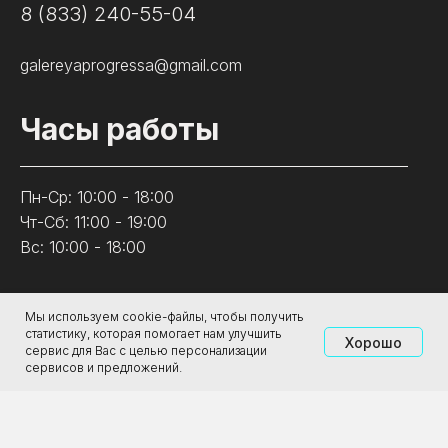
8 (833) 240-55-04
galereyaprogressa@gmail.com
Часы работы
Пн-Ср: 10:00 - 18:00
Чт-Сб: 11:00 - 19:00
Вс: 10:00 - 18:00
Посетителям
Мы используем cookie-файлы, чтобы получить
статистику, которая помогает нам улучшить
Хорошо
сервис для Вас с целью персонализации
сервисов и предложений.
Афиша
Купить билет
Новости