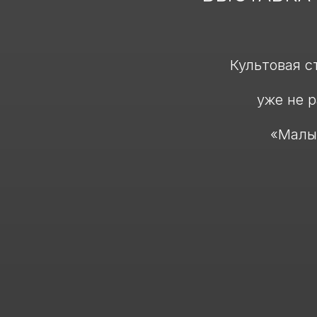
Культовая с
уже не р
«Малый