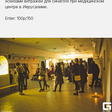
эскизами витражей для синагоги при медицинском
центре в Иерусалиме.
Enter: 100р/150