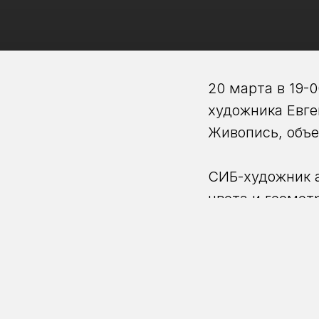
20 марта в 19-
художника Евг
Живопись, объе
СИБ-художник а
цвета и геомет
иллюзий ! Комб
Философия цвет
начало в 19-00
выставка продл