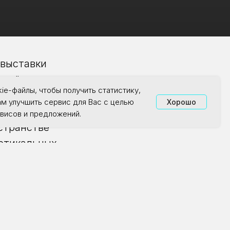
 выставки
ния"
ie-файлы, чтобы получить статистику,
ам улучшить сервис для Вас с целью
Хорошо
висов и предложений.
странстве
ертикальных
амысла.
о хаоса.