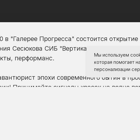
00 в "Галерее Прогресса" состоится открытие
ения Сесюкова СИБ "Вертикальные приключе
Мы используем cook
кты, перформанс.
которая помогает н
персонализации сер
вантюрист эпохи современного бытия в про
рии! Принимайте сигналы красок на волне в
инации строгого контраста, но свободного з
ных букв в словосочетаниях контролируемог
ится до 22 апреля