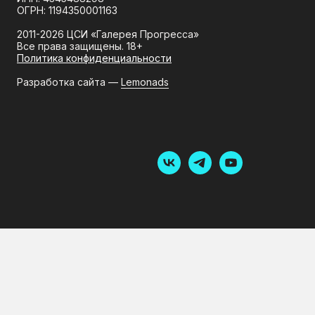
.
О галерее
Магазин
Аренда
Партнёрам
Туроператорам
ООО «Городская Реклама»
ИНН: 4345488298
ОГРН: 1194350001163
2011-2026 ЦСИ «Галерея Прогресса»
Все права защищены. 18+
Политика конфиденциальности
Разработка сайта —
Lemonads