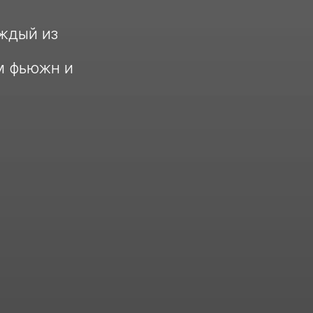
аждый из
м фьюжн и