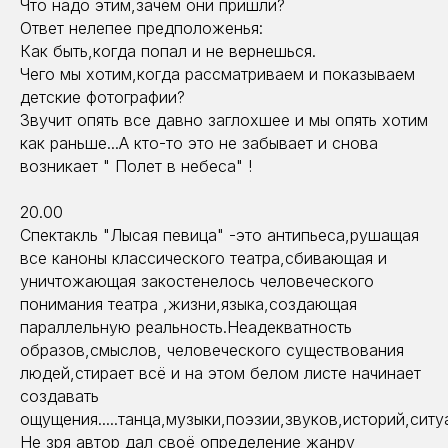
Что надо этим,зачем они пришли?
Ответ нелепее предположенья:
Как быть,когда попал и не вернешься.
Чего мы хотим,когда рассматриваем и показываем
детские фотографии?
Звучит опять все давно заглохшее и мы опять хотим
как раньше...А кто-то это не забывает и снова
возникает " Полет в небеса" !
20.00
Спектакль "Лысая певица" -это антипьеса,рушащая
все каноны классического театра,сбивающая и
уничтожающая закостенелось человеческого
понимания театра ,жизни,языка,создающая
параллельную реальность.Неадекватность
образов,смыслов, человеческого существования
людей,стирает всё и на этом белом листе начинает
создавать
ощущения.....танца,музыки,поэзии,звуков,историй,ситуа
Не зря автор дал своё определение жанру