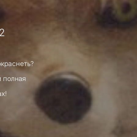
2
окраснеть?
и полная
х!