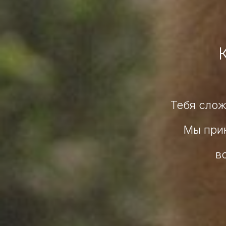
Тебя слож
Мы прин
в