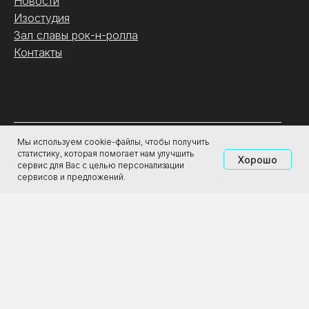
Новости
Изостудия
Зал славы рок-н-ролла
Контакты
.
Мы используем cookie-файлы, чтобы получить
О галерее
статистику, которая помогает нам улучшить
Хорошо
Магазин
сервис для Вас с целью персонализации
Аренда
сервисов и предложений.
Партнёрам
Туроператорам
ООО «Городская Реклама»
ИНН: 4345488298
ОГРН: 1194350001163
2011-2026 ЦСИ «Галерея Прогресса»