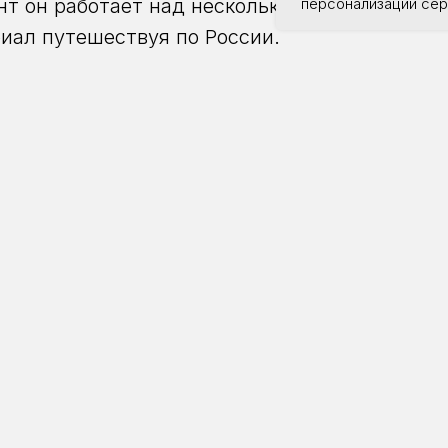
т он работает над несколькими проектами, 
персонализации сер
иал путешествуя по России.
работает в уникальной для современного вр
средний и крупный формат фотоплёнки с руч
й из сделанных отпечатков уникален.
графический опыт, становление фотографа, к
ографа: "Воркута" (показ фотографий на боль
и ответами на вопросы); "Италия" и "Абстра
ный момент работает фотограф.
рых фотографов из Кирова, которые сейчас ж
ений Самарин, Алексей Мякишев (полгода наз