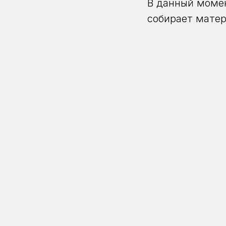
В данный момен
собирает матер
Сергей Исаков 
фотосъёмки на 
печатью. Кажды
ТЕМЫ БЕСЕДЫ:
1. Личный фото
2. Проекты фот
комментариями 
которыми в дан
4. Путь некото
в столице: Евг