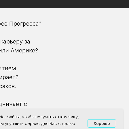
рее Прогресса"
карьеру за
 или Америке?
витием
мирает?
саков.
дничает с
ie-файлы, чтобы получить статистику,
ам улучшить сервис для Вас с целью
Хорошо