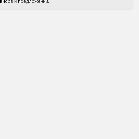
для которых
висов и предложений.
емени технике
ной проявкой и
арьера.
шом экране с
кция", над
ивут и работают
ад в