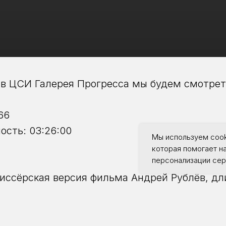
, в ЦСИ Галерея Прогресса мы будем смотрет
66
сть: 03:26:00
Мы используем cook
которая помогает н
персонализации сер
иссёрская версия фильма Андрей Рублёв, дл
оявился в кинотеатрах только в 1971-ом, хот
о как из него было вырезано более 20-и мину
ей Рублёв" обычно используется для обрезан