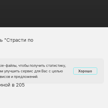
ь "Страсти по
ie-файлы, чтобы получить статистику,
ам улучшить сервис для Вас с целью
Хорошо
висов и предложений.
иной в 205
я был создан в
т съёмок.
ной версии.