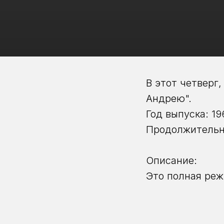
В этот четверг
Андрею".
Год выпуска: 19
Продолжительно
Описание:
Это полная реж
минут. Фильм п
1966, после тог
Название "Андр