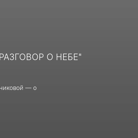
АЗГОВОР О НЕБЕ"
никовой — о