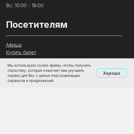
Вс: 10:00 - 18:00
Посетителям
Афиша
Купить билет
Новости
Мы используем cookie-файлы, чтобы получить
Изостудия
статистику, которая помогает нам улучшить
Хорошо
Зал славы рок-н-ролла
сервис для Вас с целью персонализации
сервисов и предложений.
Контакты
.
О галерее
Магазин