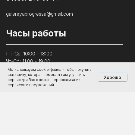
galereyaprogressa@gmail.com
Часы работы
Пн-Ср: 10:00 - 18:00
Чт-Сб: 11:00 - 19:00
Вс: 10:00 - 18:00
Мы используем cookie-файлы, чтобы получить
статистику, которая помогает нам улучшить
Хорошо
сервис для Вас с целью персонализации
сервисов и предложений.
Посетителям
Афиша
Купить билет
Новости
Изостудия