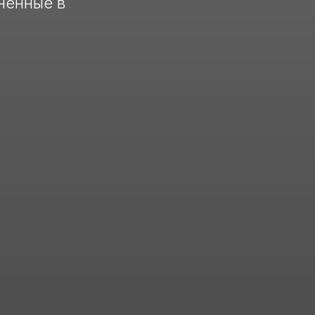
ненные в
й