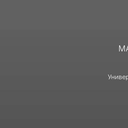
М
Универ