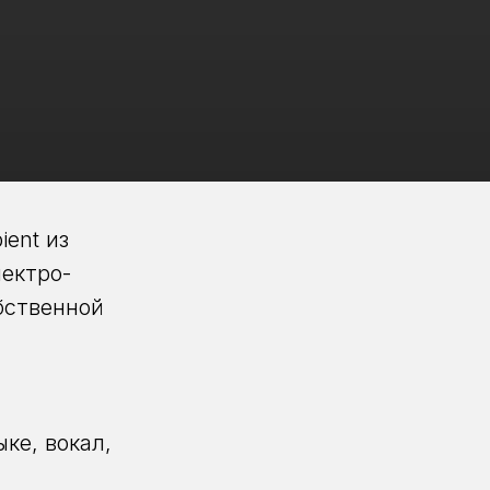
ient из
ектро-
бственной
ке, вокал,