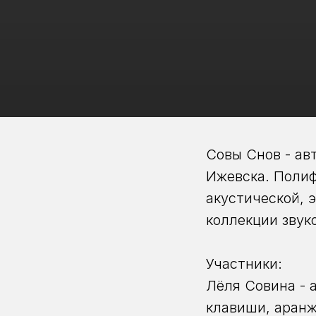
Совы Снов - авт
Ижевска. Полиф
акустической, 
коллекции звук
Участники:
Лёля Совина - а
клавиши, аранж