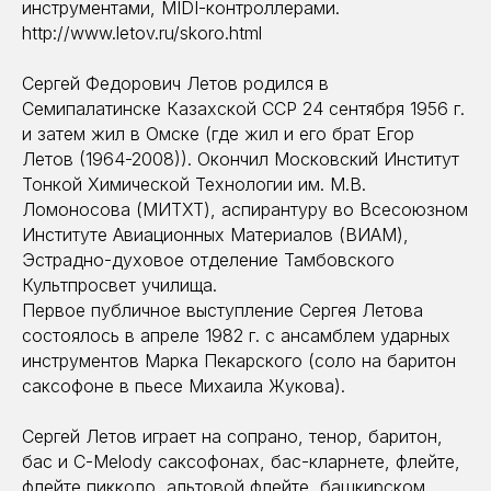
инструментами, MIDI-контроллерами.
http://www.letov.ru/skoro.html
Сергей Федорович Летов родился в
Семипалатинске Казахской ССР 24 сентября 1956 г.
и затем жил в Омске (где жил и его брат Егор
Летов (1964-2008)). Окончил Московский Институт
Тонкой Химической Технологии им. М.В.
Ломоносова (МИТХТ), аспирантуру во Всесоюзном
Институте Авиационных Материалов (ВИАМ),
Эстрадно-духовое отделение Тамбовского
Культпросвет училища.
Первое публичное выступление Сергея Летова
состоялось в апреле 1982 г. с ансамблем ударных
инструментов Марка Пекарского (соло на баритон
саксофоне в пьесе Михаила Жукова).
Сергей Летов играет на сопрано, тенор, баритон,
бас и C-Melody саксофонах, бас-кларнете, флейте,
флейте пикколо, альтовой флейте, башкирском