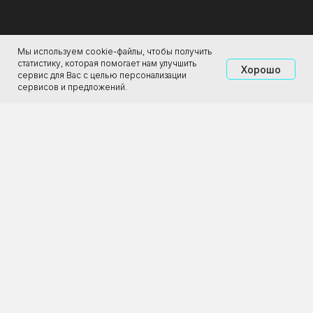
.
Мы используем cookie-файлы, чтобы получить
статистику, которая помогает нам улучшить
Хорошо
сервис для Вас с целью персонализации
О галерее
сервисов и предложений.
Магазин
Аренда
Партнёрам
Туроператорам
ООО «Городская Реклама»
ИНН: 4345488298
ОГРН: 1194350001163
2011-2026 ЦСИ «Галерея Прогресса»
Все права защищены. 18+
Политика конфиденциальности
Разработка сайта —
Lemonads