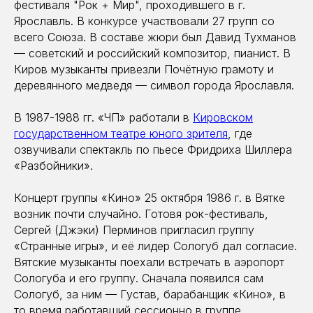
фестиваля "Рок + Мир", проходившего в г.
Ярославль. В конкурсе участвовали 27 групп со
всего Союза. В составе жюри был Давид Тухманов
— советский и российский композитор, пианист. В
Киров музыканты привезли Почётную грамоту и
деревянного медведя — символ города Ярославля.
В 1987-1988 гг. «ЧП» работали в
Кировском
государственном театре юного зрителя
, где
озвучивали спектакль по пьесе Фридриха Шиллера
«Разбойники».
Концерт группы «Кино» 25 октября 1986 г. в Вятке
возник почти случайно. Готовя рок-фестиваль,
Сергей (Джэки) Перминов пригласил группу
«Странные игры», и её лидер Сологуб дал согласие.
Вятские музыканты поехали встречать в аэропорт
Сологуба и его группу. Сначала появился сам
Сологуб, за ним — Густав, барабанщик «Кино», в
то время работавший сессионно в группе