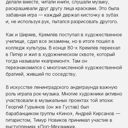
делали вместе, читали книги, слушали музыку,
раскрашивали друг другу лица красками. Это была
забавная игра — каждый держал кисточку в зубах
и, не используя рук, пытался разрисовать другого.
Как и Ширяев, Кремлёв поступал в художественное
училище, сдал все экзамены, но в итоге пошёл в
колледж культуры. В конце 80-х Кремлёв переехал
в Питер и жил в художническом сквоте, который
тогда называли «капремонт». Там он
перезнакомился с многочисленной художественной
братией, жившей по соседству.
В искусстве ленинградского андеграунда важную
роль играла рок-музыка. Многие художники активно
участвовали в музыкальных проектах той эпохи:
Георгий Гурьянов (он же Густав) был
барабанщиком группы «Кино», Андрей Кирсанов —
гитаристом, Тимур Новиков принимал участие в
выступлениях «Поп-Механики».