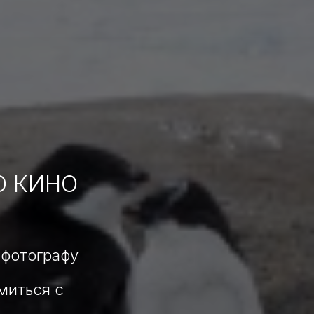
О КИНО
 фотографу
миться с