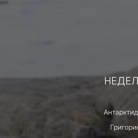
НЕДЕЛ
Антарктид
Григори