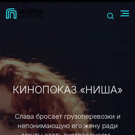
КИНОПОКАЗ «НИША»
Слава бросает грузоперевозки и
непонимающую его жену ради