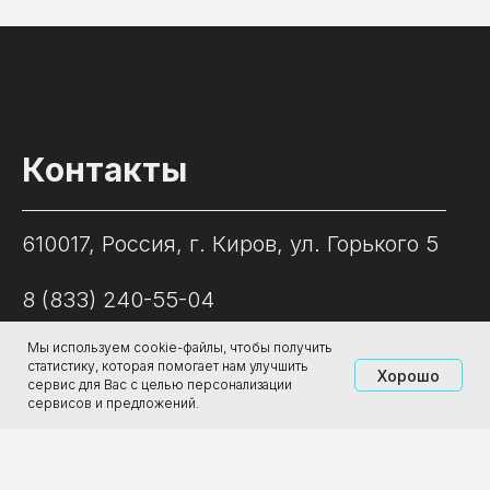
Контакты
610017, Россия, г. Киров, ул. Горького 5
8 (833) 240-55-04
Мы используем cookie-файлы, чтобы получить
galereyaprogressa@gmail.com
статистику, которая помогает нам улучшить
Хорошо
сервис для Вас с целью персонализации
сервисов и предложений.
Часы работы