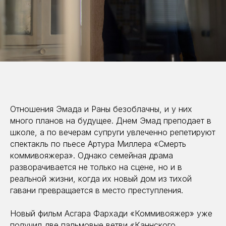
Отношения Эмада и Раны безоблачны, и у них
много планов на будущее. Днем Эмад преподает в
школе, а по вечерам супруги увлеченно репетируют
спектакль по пьесе Артура Миллера «Смерть
коммивояжера». Однако семейная драма
разворачивается не только на сцене, но и в
реальной жизни, когда их новый дом из тихой
гавани превращается в место преступления.
Новый фильм Асгара Фархади «Коммивояжер» уже
получил две пальмовые ветви «Каннского