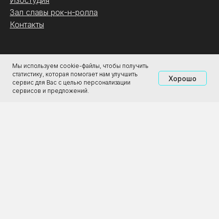
Зал славы рок-н-ролла
Контакты
.
Мы используем cookie-файлы, чтобы получить
статистику, которая помогает нам улучшить
Хорошо
сервис для Вас с целью персонализации
О галерее
сервисов и предложений.
Магазин
Аренда
Партнёрам
Туроператорам
ООО «Городская Реклама»
ИНН: 4345488298
ОГРН: 1194350001163
2011-2026 ЦСИ «Галерея Прогресса»
Все права защищены. 18+
Политика конфиденциальности