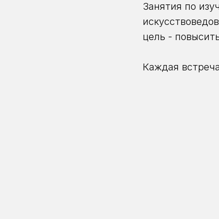
Занятия по изуч
искусствоведов
цель - повысит
Каждая встреча
тренировка про
на Английском!
Большой препо
занятия свежи
Стоимость одно
Приходите, ТЕ
Вопросы по тел