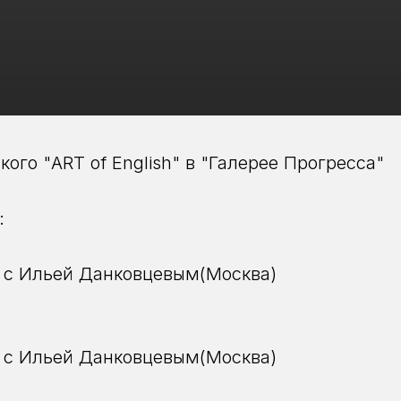
ого "ART of English" в "Галерее Прогресса"
:
30 с Ильей Данковцевым(Москва)
00 с Ильей Данковцевым(Москва)