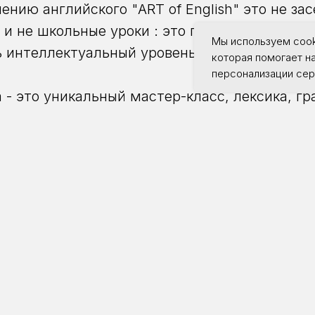
ению английского "ART of English" это не за
 и не школьные уроки : это пространство об
Мы используем cook
ь интеллектуальный уровень, а средство - ан
которая помогает н
персонализации сер
 - это уникальный мастер-класс, лексика, г
изношения, смотрим фильмы, играем, диску
давательский опыт не мешает нашим мастер
ми, творческими и информативными.
го занятия 200 р.
СТИРОВАНИЕ пройдете прямо на занятии .
ефону: 405-504 (Администратор)