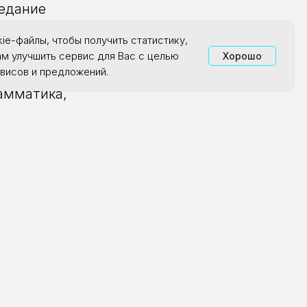
седание
щения, где наша
ie-файлы, чтобы получить статистику,
глийский язык.
ам улучшить сервис для Вас с целью
Хорошо
висов и предложений.
рамматика,
тируем только
ам делать