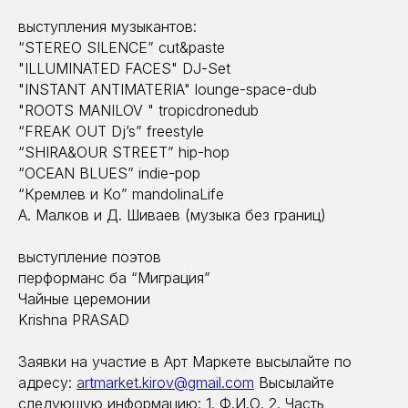
выступления музыкантов:
“STEREO SILENCE” сut&paste
"ILLUMINATED FACES" DJ-Set
"INSTANT ANTIMATERIA" lounge-space-dub
"ROOTS MANILOV " tropicdronedub
“FREAK OUT Dj’s” freestyle
“SHIRA&OUR STREET” hip-hop
“OCEAN BLUES” indie-pop
“Кремлев и Ко” mandolinaLife
А. Малков и Д. Шиваев (музыка без границ)
выступление поэтов
перформанс ба “Миграция”
Чайные церемонии
Krishna PRASAD
Заявки на участие в Арт Маркете высылайте по
адресу:
artmarket.kirov@gmail.com
Высылайте
следующую информацию: 1. Ф.И.О. 2. Часть