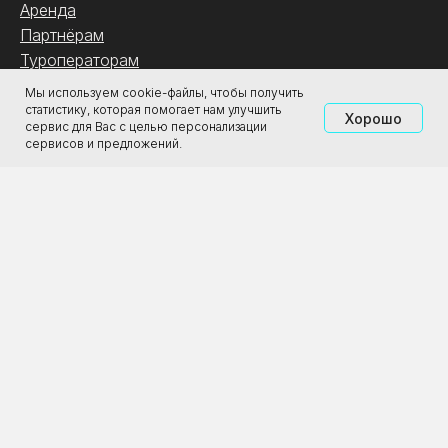
Аренда
Партнёрам
Туроператорам
Мы используем cookie-файлы, чтобы получить
статистику, которая помогает нам улучшить
ООО «Городская Реклама»
Хорошо
сервис для Вас с целью персонализации
ИНН: 4345488298
сервисов и предложений.
ОГРН: 1194350001163
2011-2026 ЦСИ «Галерея Прогресса»
Все права защищены. 18+
Политика конфиденциальности
Разработка сайта —
Lemonads