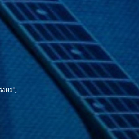
ана",