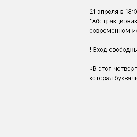
21 апреля в 18:
"Абстракциониз
современном ис
! Вход свободн
«В этот четвер
которая буквал
эпохи означающ
свободе выраже
направления аб
питало художни
Наталья