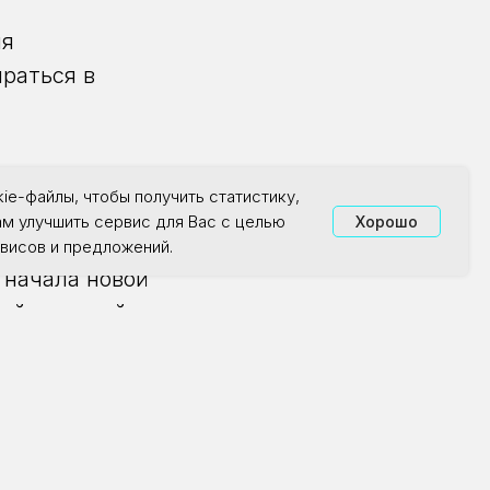
ия
ираться в
ie-файлы, чтобы получить статистику,
ам улучшить сервис для Вас с целью
Хорошо
вописи,
висов и предложений.
 начала новой
ий к полной
онизма, какие
 вдохновляло и
галереи - Пышко