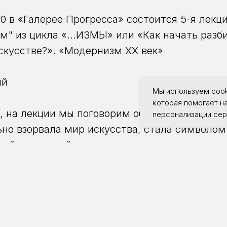
00 в «Галерее Прогресса» состоится 5-я лекц
м" из цикла «...ИЗМЫ» или «Как начать разб
кусстве?». «Модернизм XX век»
ый
Мы используем cook
которая помогает н
г, на лекции мы поговорим об абстрактной жи
персонализации сер
ьно взорвала мир искусства, стала символом
ей тотальный переход от рамок и ограничен
ния. И о тех , кто стал пионерами абстракци
страктной живописи появились первыми, что
ков абстракционистов? » - говорит куратор 