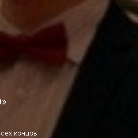
0»
всех концов