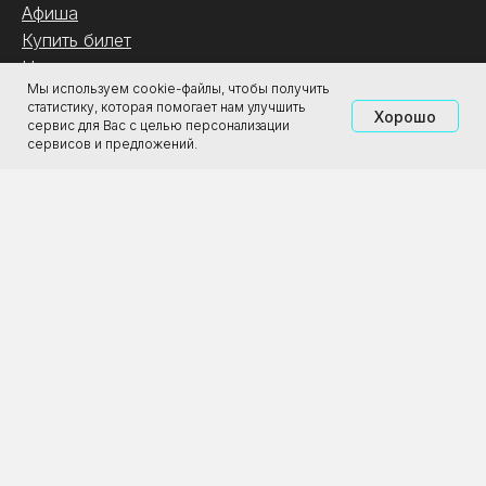
Афиша
Купить билет
Новости
Мы используем cookie-файлы, чтобы получить
Изостудия
статистику, которая помогает нам улучшить
Хорошо
Зал славы рок-н-ролла
сервис для Вас с целью персонализации
сервисов и предложений.
Контакты
.
О галерее
Магазин
Аренда
Партнёрам
Туроператорам
ООО «Городская Реклама»
ИНН: 4345488298