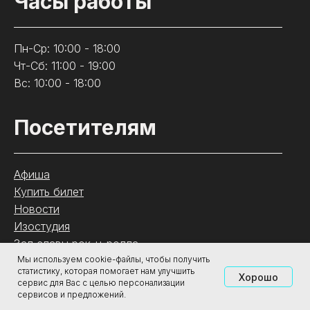
Часы работы
Пн-Ср: 10:00 - 18:00
Чт-Сб: 11:00 - 19:00
Вс: 10:00 - 18:00
Посетителям
Афиша
Купить билет
Новости
Изостудия
Зал славы рок-н-ролла
Контакты
Мы используем cookie-файлы, чтобы получить
статистику, которая помогает нам улучшить
Хорошо
сервис для Вас с целью персонализации
сервисов и предложений.
.